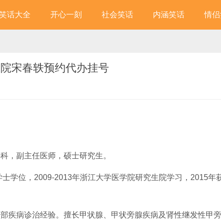
笑话大全
开心一刻
社会笑话
内涵笑话
情侣
医院宋春轶预约代办挂号
外科，副主任医师，硕士研究生。
学位，2009-2013年浙江大学医学院研究生院学习，2015年
颈部疾病诊治经验。擅长甲状腺、甲状旁腺疾病及肾性继发性甲