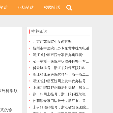
笑话
职场笑话
校园笑话
推荐阅读
北京西苑医院生发酊代购
杭州市中医院代办专家黄牛挂号电话
浙江省肿瘤医院专家代办跑腿黄牛挂号咨询
邬一军浙一医院甲状腺外科邬一军预约挂号，浙一医院邬一军专家门诊，浙一医院代挂号，
傅云峰挂号，浙江省妇保医院妇科肿瘤傅云峰网上预约挂号，让我们一起携手对抗疾病
浙江省儿童医院代挂号，浙一浙二医院网上挂号，杭州市三医院代挂号
浙江省肿瘤医院网上黄牛代办挂号跑腿
上海九院口腔正畸房兵揭秘；房兵专家的口腔治疗秘诀，值得信赖的选择
获外科学硕
张一栋网上挂号，浙二眼科医院张一栋预约挂号，代办服务用实力说话
孙莉颖专家门诊挂号，浙江省儿童医院小儿妇科孙莉颖预约代挂号，浙江省儿童医院代挂号
宋伊丽预约挂号，浙江省妇保医院宋伊丽网上挂号，浙江省妇保医院宋伊丽，浙江省妇保医院代挂号
旁亢的诊