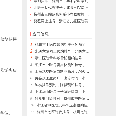
章勤挂号，杭州市不孕不育科章勤预约挂号，早日摆脱病痛的困扰，重拾健康与自信。
北医三院代办挂号，北医三院网上跑腿代挂号
杭州市三院皮肤权威孙春秋教授｜专克白癜风/银屑病/胎记/顽固皮炎/脱发，精准复色
莫薇网上挂号，浙江省儿童医院莫薇专家门诊，浙江省儿童医院黄牛代挂号，莫薇专家
热门信息
瓣修复缺损
1
杭州市中医院肾病科王永钧预约挂号，王永钧为为更多的患者带来健康和希望。
2
北医六院网上预约挂号，北医六院代挂号，北医六院跑腿代挂号
3
浙二医院骨科戴雪松预约挂号：戴雪松关节镜技术的领航者，戴雪松；擅长疾病: 骨关节病和运动损伤
4
浙江省中医院裘昌林预约挂号，裘昌林挂号预约，裘昌林专家门诊挂号，解决就医难顾虑
瓣及游离皮
5
上海龙华医院自制润肠片，泻火通便，用于湿热內盛，便秘腹胀，习惯性便秘
6
黄鉴政医生简介，出诊时间，浙二医院代挂号，浙二医院黄鉴政预约挂号
7
陈祺挂号预约，陈祺预约挂号，杭州生长发育陈祺代挂号​，杭州生长发育陈祺帮人挂号
8
上海华山医院挂号就医指南，上海各大医院网上预约挂号代配药
9
何嘉琳门诊时间，杭州市中医院妇科何嘉琳网上预约挂号，杭州市中医院代挂号
10
浙江省中医院儿科陈玉燕预约挂号，陈玉燕擅长儿童自闭症
11
杭州市七医院代挂号，杭州七院儿童心理科周国岭网上预约挂号，周国岭门诊时间
士学位。