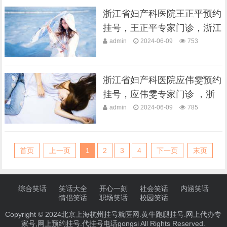
浙江省妇产科医院王正平预约
挂号，王正平专家门诊，浙江
省妇保医···
admin
2024-06-09
753
浙江省妇产科医院应伟雯预约
挂号，应伟雯专家门诊 ，浙
江省妇保医···
admin
2024-06-09
785
首页
上一页
1
2
3
4
下一页
末页
综合笑话
笑话大全
开心一刻
社会笑话
内涵笑话
情侣笑话
职场笑话
校园笑话
Copyright © 2024北京上海杭州挂号就医网.黄牛跑腿挂号.网上代办专
家号,网上预约挂号.代挂号电话gongsi All Rights Reserved.