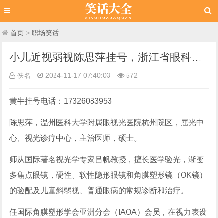
首页
>
职场笑话
小儿近视弱视陈思萍挂号，浙江省眼科医院陈思萍预约挂号，关爱眼睛健康，享受美好生活吧
佚名
2024-11-17 07:40:03
572
黄牛挂号电话：17326083953
陈思萍，温州医科大学附属眼视光医院杭州院区，屈光中
心、视光诊疗中心，主治医师，硕士。
师从国际著名视光学专家吕帆教授，擅长医学验光，渐变
多焦点眼镜，硬性、软性隐形眼镜和角膜塑形镜（OK镜）
的验配及儿童斜弱视、普通眼病的常规诊断和治疗。
任国际角膜塑形学会亚洲分会（IAOA）会员，在视力表设