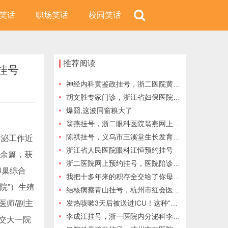
笑话
职场笑话
校园笑话
推荐阅读
挂号
神经内科黄鉴政挂号，浙二医院黄鉴政网上预约挂号，选择黄鉴政医生，选择一个健康无忧的未来
胡文胜专家门诊，浙江省妇保医院胡文胜预约挂号，浙江省妇保医院胡文胜，浙江省妇保医院代挂号
爆囧,这波同窗糗大了
翁燕挂号，浙二眼科医院翁燕网上预约挂号，为您提供的专业眼科服务吧！
陈祺挂号，义乌市三溪堂生长发育专家——陈祺医生预约挂号，周六门诊
分泌工作近
浙江省人民医院眼科江恒预约挂号
0余篇，获
浙二医院网上预约挂号，医院陪诊，浙二医院代挂号
卵巢综合
我把十多年来的积存全交给了你母亲，才使你失掉了自在
院”）生殖
结核病蔡青山挂号，杭州市红会医院蔡青山网上挂号，向结核病说不，守护您和家人的健康
医师/副主
发热咳嗽3天后被送进ICU！这种“毒王”起病急、传染快、没有特效药，健康从自身做起
李成江挂号，浙一医院内分泌科李成江网上预约挂号，来自医生的关怀和专业的治疗
交大一院