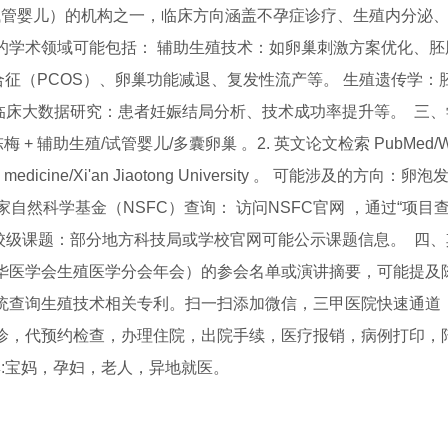
试管婴儿）的机构之一，临床方向涵盖不孕症诊疗、生殖内分泌
的学术领域可能包括： 辅助生殖技术：如卵巢刺激方案优化、胚
合征（PCOS）、卵巢功能减退、复发性流产等。 生殖遗传学：
 临床大数据研究：患者妊娠结局分析、技术成功率提升等。 三
 + 辅助生殖/试管婴儿/多囊卵巢 。2. 英文论文检索 PubMed/Web 
tive medicine/Xi'an Jiaotong University 。 可能涉及的方向
国家自然科学基金（NSFC）查询： 访问NSFC官网 ，通过“项目查
级/校级课题：部分地方科技局或学校官网可能公示课题信息。 四
中华医学会生殖医学分会年会）的参会名单或演讲摘要，可能提及
系统查询生殖技术相关专利。扫一扫添加微信，三甲医院快速通道
问诊，代预约检查，办理住院，出院手续，医疗报销，病例打印，
:宝妈，孕妇，老人，异地就医。