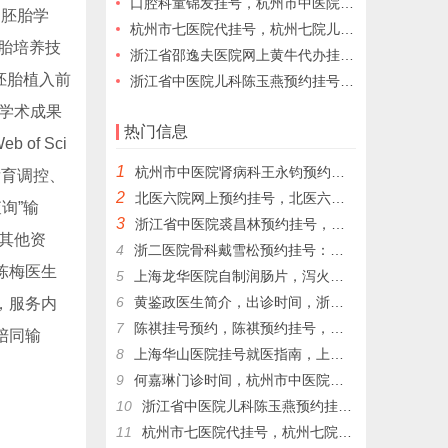
口腔科童锦发挂号，杭州市中医院童锦发网上预约挂号，童锦发擅长根尖周病的诊治
、胚胎学
杭州市七医院代挂号，杭州七院儿童心理科周国岭网上预约挂号，周国岭门诊时间
胎培养技
浙江省邵逸夫医院网上黄牛代办挂号协助跑腿
胚胎植入前
浙江省中医院儿科陈玉燕预约挂号，陈玉燕擅长儿童自闭症
、学术成果
热门信息
of Sci
1
杭州市中医院肾病科王永钧预约挂号，王永钧为为更多的患者带来健康和希望。
：卵泡发育调控、
2
北医六院网上预约挂号，北医六院代挂号，北医六院跑腿代挂号
询”输
3
浙江省中医院裘昌林预约挂号，裘昌林挂号预约，裘昌林专家门诊挂号，解决就医难顾虑
、其他资
4
浙二医院骨科戴雪松预约挂号：戴雪松关节镜技术的领航者，戴雪松；擅长疾病: 骨关节病和运动损伤
陈梅医生
5
上海龙华医院自制润肠片，泻火通便，用于湿热內盛，便秘腹胀，习惯性便秘
6
黄鉴政医生简介，出诊时间，浙二医院代挂号，浙二医院黄鉴政预约挂号
，服务内
7
陈祺挂号预约，陈祺预约挂号，杭州生长发育陈祺代挂号​，杭州生长发育陈祺帮人挂号
陪同输
8
上海华山医院挂号就医指南，上海各大医院网上预约挂号代配药
9
何嘉琳门诊时间，杭州市中医院妇科何嘉琳网上预约挂号，杭州市中医院代挂号
10
浙江省中医院儿科陈玉燕预约挂号，陈玉燕擅长儿童自闭症
11
杭州市七医院代挂号，杭州七院儿童心理科周国岭网上预约挂号，周国岭门诊时间