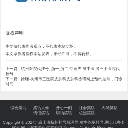
版权声明
本文仅代表作者观点，不代表本站立场。
本文系作者授权本站发表，未经许可，不得转载。
上一篇 :
杭州医院代挂号_浙一,浙二,邵逸夫,省中医,各三甲医院代
挂号
下一篇 :
徐瑾-杭州市三医院皮肤科皮肤科徐瑾网上预约挂号，门诊
时间
综合笑话
笑话大全
开心一刻
社会笑话
内涵笑话
情侣笑话
职场笑话
校园笑话
Copyright © 2024北京上海杭州挂号就医网.黄牛跑腿挂号.网上代办专
家号,网上预约挂号.代挂号电话gongsi All Rights Reserved.