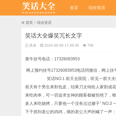
首页
综合笑话
首页
>
综合笑话
笑话大全爆笑冗长文字
佚名
2024-06-09 17:49:35
708
黄牛挂号电话：17326083953
网上预约挂号17326083953电话同微信，
笑话NO.1 前天去医院，听见一群大夫聊
前天有个男生来割包皮，结果刀太钝给人家割成花边
来吃肉串，可一切追求女神的顾客都被拒绝了，唯
多人来吃烧烤，只要他一个没有点过腰子" NO.
下子抓到老公的鸡鸡，痛的老公大声的喊了一声：小