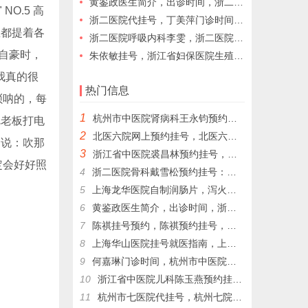
黄鉴政医生简介，出诊时间，浙二医院代挂号，浙二医院黄鉴政预约挂号
O.5 高
浙二医院代挂号，丁美萍门诊时间咨询，浙二医院丁美萍预约代挂号
里都提着各
浙二医院呼吸内科李雯，浙二医院代挂号，李雯专家门诊，浙二医院李雯预约挂号
自豪时，
朱依敏挂号，浙江省妇保医院生殖内分泌朱依敏网上预约挂号，健康和希望就在眼前，让我们一起迎接新生命的到来！
我真的很
热门信息
唢呐的，每
1
杭州市中医院肾病科王永钧预约挂号，王永钧为为更多的患者带来健康和希望。
呢老板打电
2
北医六院网上预约挂号，北医六院代挂号，北医六院跑腿代挂号
边说：吹那
3
浙江省中医院裘昌林预约挂号，裘昌林挂号预约，裘昌林专家门诊挂号，解决就医难顾虑
定会好好照
4
浙二医院骨科戴雪松预约挂号：戴雪松关节镜技术的领航者，戴雪松；擅长疾病: 骨关节病和运动损伤
院黄牛挂号
5
上海龙华医院自制润肠片，泻火通便，用于湿热內盛，便秘腹胀，习惯性便秘
6
黄鉴政医生简介，出诊时间，浙二医院代挂号，浙二医院黄鉴政预约挂号
7
陈祺挂号预约，陈祺预约挂号，杭州生长发育陈祺代挂号​，杭州生长发育陈祺帮人挂号
8
上海华山医院挂号就医指南，上海各大医院网上预约挂号代配药
9
何嘉琳门诊时间，杭州市中医院妇科何嘉琳网上预约挂号，杭州市中医院代挂号
10
浙江省中医院儿科陈玉燕预约挂号，陈玉燕擅长儿童自闭症
11
杭州市七医院代挂号，杭州七院儿童心理科周国岭网上预约挂号，周国岭门诊时间