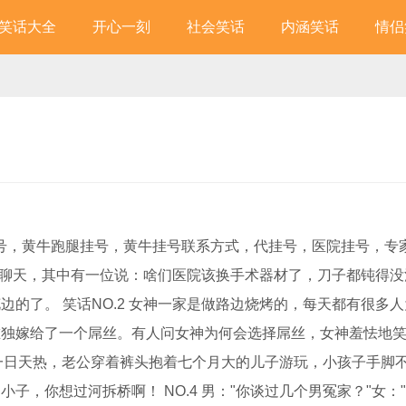
笑话大全
开心一刻
社会笑话
内涵笑话
情侣
网上挂号，黄牛跑腿挂号，黄牛挂号联系方式，代挂号，医院挂号，专
天，其中有一位说：啥们医院该换手术器材了，刀子都钝得没
的了。 笑话NO.2 女神一家是做路边烧烤的，每天都有很多
独嫁给了一个屌丝。有人问女神为何会选择屌丝，女神羞怯地笑
3 一日天热，老公穿着裤头抱着七个月大的儿子游玩，小孩子手脚
子，你想过河拆桥啊！ NO.4 男："你谈过几个男冤家？"女：