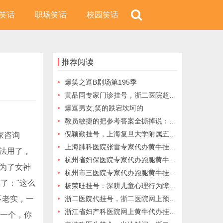
笑话
职场笑话
校园笑话
推荐阅读
爆笑之逗B剧场第195季
黄品同专家门诊挂号，浙二医院超声科黄品同网上预约挂号
爆逗男女,笑的跌宕坎坷的
教员敏捷的把参考答案全撕掉说：你看，薄了不少吧
倪颖勤挂号，上海复旦大学附属五官科医院眼科倪颖勤网上预约挂号，上海复旦大学附属眼科倪颖勤
家咨询
上海肺科医院张雷专家代办黄牛挂号上海肺科医院网上预约挂号
法用了，
杭州省妇保医院专家代办跑腿黄牛挂号咨询
人为了女神
杭州市三医院专家代办跑腿黄牛挂号咨询
了："这么
杨荣旺挂号：深耕儿童心理行为障碍诊疗的学术与临床双栖专家从ADHD到孤独症：杨荣旺教授解析儿童心理行为问题的综合干预
不老实，一
浙二医院代挂号，浙二医院网上预约挂号，浙二医院公交路线，科室介绍
浙江省妇产科医院网上黄牛代办挂号跑腿
"一个，你