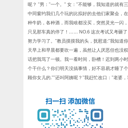
呢？ "男："一个。" 女："不能够，我知道的就有三
中同窗约我们几个玩的比拟好的去他们家聚会，
种牛奶，各种酒，而我啥都没买，突然灵光一闪，
只见那车真的停了！…… NO.6 这次考试又考
努力学习了。"教员摸摸我的头，抚慰道:"我知道你
天早上和早晨都要吹一遍，虽然让人厌恶但也没
话把我骂了一顿。我一看时间，卧槽！迟到两小
个干什么？你们明天没搞事情，好不容易才睡了个好
顾你女儿的.""还叫阿姨呢？"我赶忙改口：