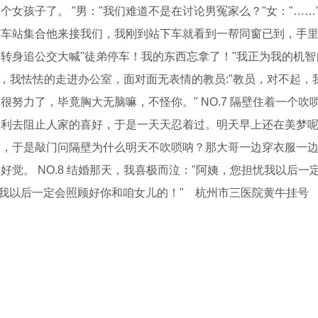
个女孩子了。 "男："我们难道不是在讨论男冤家么？"女："……" N
在车站集合他来接我们，我刚到站下车就看到一帮同窗已到，手
转身追公交大喊"徒弟停车！我的东西忘拿了！"我正为我的机智
砸了，我怯怯的走进办公室，面对面无表情的教员:"教员，对不起，
很努力了，毕竟胸大无脑嘛，不怪你。" NO.7 隔壁住着一个吹
权利去阻止人家的喜好，于是一天天忍着过。明天早上还在美梦
时，于是敲门问隔壁为什么明天不吹唢呐？那大哥一边穿衣服一
觉。 NO.8 结婚那天，我喜极而泣："阿姨，您担忧我以后一
"老婆，我以后一定会照顾好你和咱女儿的！" 杭州市三医