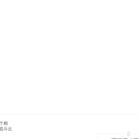
个相
筋斗云