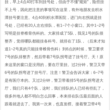
挂，早上4点40打车到挂号处，但由于不懂“规矩”，险些挂
不上号，因此把注意的事项写在这里，有外地朋友去积水
潭挂号要注意。4点40到积水潭医院，进门向右拐就是挂
号处，已经有20人左右排队，有1~7个小窗口。其中1~2号
写明是挂脊椎骨伤科的。大家排成了5队，我见1号的队很
整齐，觉得哪队都能挂各科号。就排在了1队，（后来才知
道1~2号真的只能挂脊椎骨伤科）到6点的时候，警卫要求
7号的队排整齐，然后带着7号队拐弯进了挂号厅。天！原
来这里的窗口是没用的，要在厅里挂。过2分钟，警卫又带
6号的队拐弯进了挂号厅。注意！警卫会告诉大家：6~7号
是有医疗本的。又过2分钟，警卫带着排5号的队拐弯进大
厅，我们只有4个队，这时，我们排队的人已经有些乱了，
很多外地人都不明白怎么回事，本来排在队伍最后面的人
跟着就进去了。我第一次来，也直发楞。接着警卫带4号