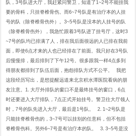
队，3号队进大厅，我赶紧问警卫，知道了1~2号不能挂我
要的骨科，只挂脊椎骨伤。而6~7号队是有治疗本的人挂
号的队（除脊椎骨伤外）。3~5号队是没本的人挂号的队
（除脊椎骨伤外），我急忙跟着3号队进了挂号厅，这时3
~7号的队均已排满了人，排在我后面很远的人已排在我前
面，即使6点才来的人也已经排在了前面。我只好在3号队
后慢慢排，最后排到了下午12号。很多跟我一样4点多到
得朋友都排到了队伍后面，抱怨排队方式不公平。 我把
这段经历写出，是想提醒远道来北京积水潭医院看病的朋
友注意。1. 大厅外排队的窗口不是最终挂号的窗口，6点
时还要进入大厅排队，7点正式开始挂号。警卫往大厅领人
时，7号的队先进入大厅，最后是1号队。 2. 1~2号队是
只能挂脊椎骨伤的，3~7号可以挂别的任意科，但不包括
脊椎骨伤科。另外6~7号是有治疗本的队。 3. 3~5号是没