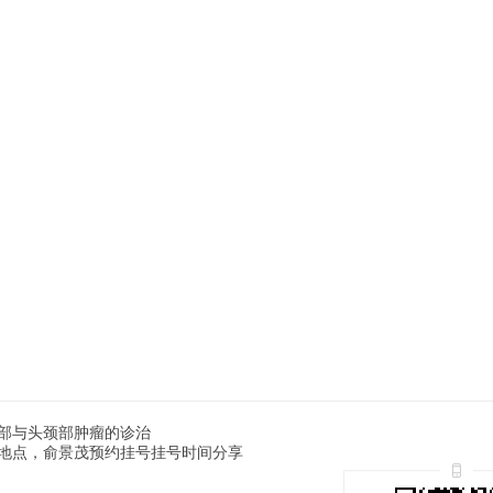
部与头颈部肿瘤的诊治
地点，俞景茂预约挂号挂号时间分享