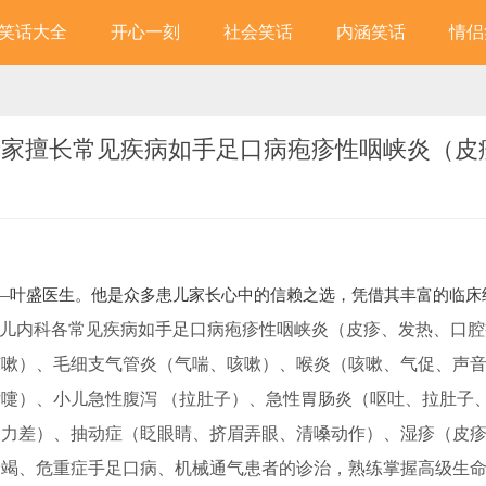
笑话大全
开心一刻
社会笑话
内涵笑话
情侣
—叶盛医生。他是众多患儿家长心中的信赖之选，凭借其丰富的临床
儿内科各常见疾病如手足口病
疱疹性咽峡炎
（皮疹、发热、口腔
咳嗽）、
毛细支气管炎
（气喘、咳嗽）、喉炎（咳嗽、气促、声
喷嚏）、
小儿急性腹泻
（拉肚子）、急性胃肠炎（呕吐、拉肚子
疫力差）、
抽动症
（眨眼睛、挤眉弄眼、清嗓动作）、湿疹（皮
衰竭、危重症手足口病、机械通气患者的诊治，熟练掌握高级生