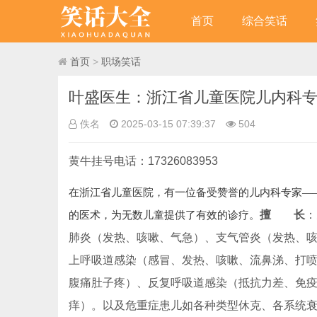
首页
综合笑话
首页
>
职场笑话
佚名
2025-03-15 07:39:37
504
黄牛挂号电话：17326083953
在浙江省儿童医院，有一位备受赞誉的儿内科专家—
擅 长
：
的医术，为无数儿童提供了有效的诊疗。
肺炎（发热、咳嗽、气急）、支气管炎（发热、
上呼吸道感染（感冒、发热、咳嗽、流鼻涕、打
腹痛肚子疼）、反复呼吸道感染（抵抗力差、免
痒）。
以及危重症患儿如各种类型休克、各系统