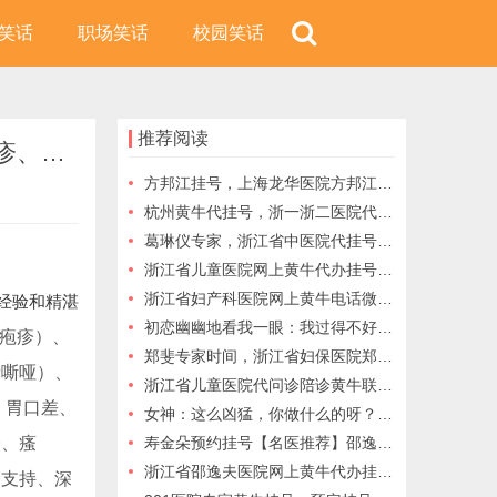
笑话
职场笑话
校园笑话
推荐阅读
叶盛医生：浙江省儿童医院儿内科专家擅长常见疾病如手足口病疱疹性咽峡炎（皮疹、发热、口腔疱疹）、肺炎（咳嗽、气急）、支气管炎等
方邦江挂号，上海龙华医院方邦江擅长甲状腺功能亢进、甲状腺功能减退、甲状腺结节、桥本氏甲状腺炎等常见及疑难甲状腺疾病
杭州黄牛代挂号，浙一浙二医院代挂号,邵逸夫医院预约挂号，诚信代挂号服务
葛琳仪专家，浙江省中医院代挂号，葛琳仪预约挂号，浙江省中医院挂号
浙江省儿童医院网上黄牛代办挂号跑腿
浙江省妇产科医院网上黄牛电话微信挂号
经验和精湛
初恋幽幽地看我一眼：我过得不好呢？同事：那我就开心
疱疹）、
郑斐专家时间，浙江省妇保医院郑斐预约挂号，浙江省妇保医院郑斐，浙江省妇保医院代挂号
音嘶哑）、
浙江省儿童医院代问诊陪诊黄牛联系方式
、胃口差、
女神：这么凶猛，你做什么的呀？同窗：我办假证的
疹、瘙
寿金朵预约挂号【名医推荐】邵逸夫医院寿金朵教授团队——国家级专家领衔，守护健康生命线！挂号通道→
浙江省邵逸夫医院网上黄牛代办挂号跑腿
命支持、深