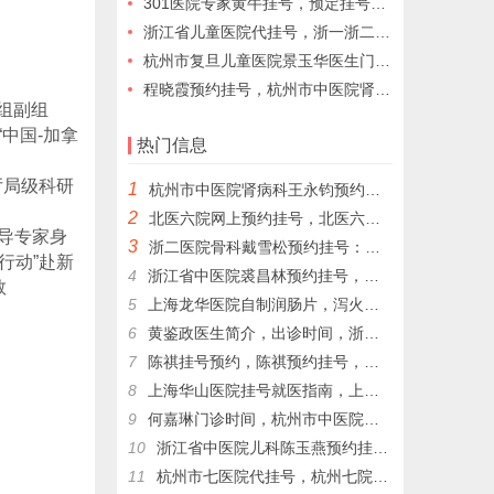
301医院专家黄牛挂号，预定挂号代办
浙江省儿童医院代挂号，浙一浙二医院网上挂号，杭州市三医院代挂号
杭州市复旦儿童医院景玉华医生门诊预约挂号，为您和孩子的健康保驾护航
程晓霞预约挂号，杭州市中医院肾内科专家门诊分享
组
副组
中国-加拿
热门信息
厅局级科研
1
杭州市中医院肾病科王永钧预约挂号，王永钧为为更多的患者带来健康和希望。
2
北医六院网上预约挂号，北医六院代挂号，北医六院跑腿代挂号
督导专家身
3
浙二医院骨科戴雪松预约挂号：戴雪松关节镜技术的领航者，戴雪松；擅长疾病: 骨关节病和运动损伤
行动”赴新
4
浙江省中医院裘昌林预约挂号，裘昌林挂号预约，裘昌林专家门诊挂号，解决就医难顾虑
救
5
上海龙华医院自制润肠片，泻火通便，用于湿热內盛，便秘腹胀，习惯性便秘
6
黄鉴政医生简介，出诊时间，浙二医院代挂号，浙二医院黄鉴政预约挂号
7
陈祺挂号预约，陈祺预约挂号，杭州生长发育陈祺代挂号​，杭州生长发育陈祺帮人挂号
8
上海华山医院挂号就医指南，上海各大医院网上预约挂号代配药
9
何嘉琳门诊时间，杭州市中医院妇科何嘉琳网上预约挂号，杭州市中医院代挂号
10
浙江省中医院儿科陈玉燕预约挂号，陈玉燕擅长儿童自闭症
11
杭州市七医院代挂号，杭州七院儿童心理科周国岭网上预约挂号，周国岭门诊时间