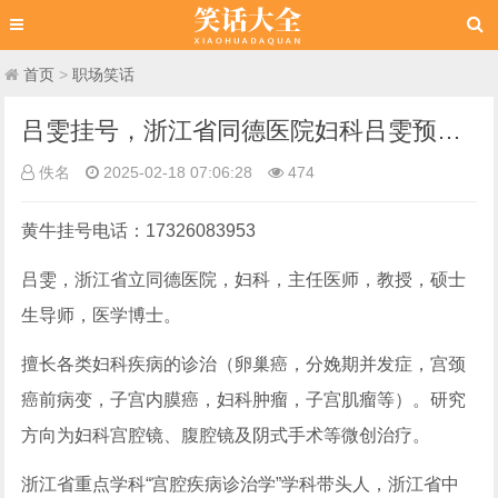
首页
>
职场笑话
吕雯挂号，浙江省同德医院妇科吕雯预约挂号，贴心的服务，将为您的健康保驾护航。
佚名
2025-02-18 07:06:28
474
黄牛挂号电话：17326083953
吕雯，浙江省立同德医院，妇科，主任医师，教授，硕士
生导师，医学博士。
擅长各类妇科疾病的诊治（卵巢癌，分娩期并发症，宫颈
癌前病变，子宫内膜癌，妇科肿瘤，子宫肌瘤等）。研究
方向为妇科宫腔镜、腹腔镜及阴式手术等微创治疗。
浙江省重点学科“宫腔疾病诊治学”学科带头人，浙江省中