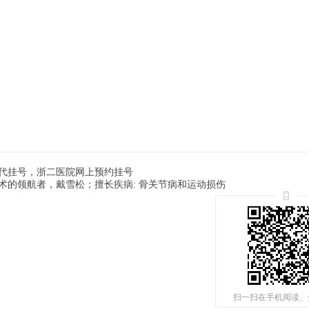
代挂号，浙二医院网上预约挂号
术的领航者，戴雪松；擅长疾病: 骨关节病和运动损伤
扫一扫在手机阅读、