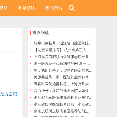
笑话
职场笑话
校园笑话
推荐阅读
陈卓门诊挂号，浙江省口腔医院陈卓网上预约挂号，浙江省口腔医院代挂号
【沈宏教授挂号】 杭州市第三人民医院皮肤科沈宏预约挂号｜30年顽疾攻坚者
上海九院口腔颌面外科张志愿专业擅长口腔颌面部与头颈部肿瘤的诊治
浙一医院黄牛代预约挂号网-浙一医院乳腺外科刘彧预约挂号
男：我们分手了，你网购绑定的我的银行卡解除了吗？
。
傅佩芬挂号，浙一医院乳腺外科傅佩芬预约挂号，乳腺外科傅佩芬代挂号
五官科医院施勇挂号，上海复旦大学附属五官科医院施勇网上预约挂号，上海复旦大学附属五官科施勇
高力挂号，浙江邵逸夫医院头颈外科高力网上预约挂号，邵逸夫医院预约挂号
诊治方面积
浙江省儿童医院泌尿外科唐达星守护孩子们的健康，让未来更加灿烂
浙江省妇保医院挂号须知，浙江省妇保医院网上预约挂号，浙江省妇保医院预约挂号
南京皮研所皮肤病名医推荐陆前进预约跑腿代挂号