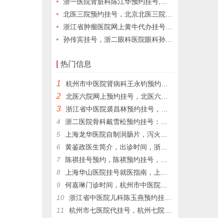
浙一医院肾脏科陈江华预约挂号,浙一医院陈江华,浙一医院代挂号
北医三院预约挂号，北京北医三院网上预约挂号，北医三院陪诊挂号服务
浙江省肿瘤医院网上黄牛代办挂号跑腿
孙传宾挂号，浙二眼科医院眼科孙传宾预约挂号，他的专业和热情将为你带来意想不到的惊喜。
热门信息
1
杭州市中医院肾病科王永钧预约挂号，王永钧为为更多的患者带来健康和希望。
2
北医六院网上预约挂号，北医六院代挂号，北医六院跑腿代挂号
3
浙江省中医院裘昌林预约挂号，裘昌林挂号预约，裘昌林专家门诊挂号，解决就医难顾虑
4
浙二医院骨科戴雪松预约挂号：戴雪松关节镜技术的领航者，戴雪松；擅长疾病: 骨关节病和运动损伤
5
上海龙华医院自制润肠片，泻火通便，用于湿热內盛，便秘腹胀，习惯性便秘
6
黄鉴政医生简介，出诊时间，浙二医院代挂号，浙二医院黄鉴政预约挂号
7
陈祺挂号预约，陈祺预约挂号，杭州生长发育陈祺代挂号​，杭州生长发育陈祺帮人挂号
8
上海华山医院挂号就医指南，上海各大医院网上预约挂号代配药
9
何嘉琳门诊时间，杭州市中医院妇科何嘉琳网上预约挂号，杭州市中医院代挂号
10
浙江省中医院儿科陈玉燕预约挂号，陈玉燕擅长儿童自闭症
11
杭州市七医院代挂号，杭州七院儿童心理科周国岭网上预约挂号，周国岭门诊时间