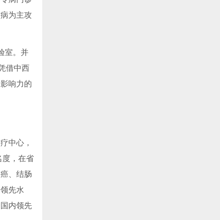
素病为主攻
验室。并
凭借中西
当影响力的
诊疗中心，
名度，在省
肠癌、结肠
内领先水
到国内领先