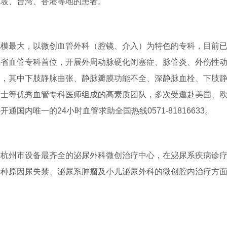
加坡、台湾、香港等地的患者。
规模最大，以微创血管外科（腔镜、介入）为特色的专科，目前
江省血管专科首位，开展外周动脉硬化闭塞症、脉管炎、外伤性
疗，其中下肢静脉曲张、静脉瓣膜功能不全、深静脉血栓、下肢
硕士等优秀血管专科医师组成的高素质团队，多次受邀赴美国、
内唯一的24小时血管求助全国热线0571-81816633。
是杭州市设备最齐全的泌尿外科微创治疗中心，在泌尿系疾病诊
各种原因尿失禁、泌尿系肿瘤及小儿泌尿外科的微创腔内治疗方