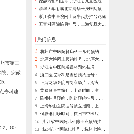
徐静芳预约挂号，浙江省儿童医院儿外科专家，浙江省儿童医院跑腿代挂号
清华大学附属北京清华长庚医院预约挂预约代办挂号
浙江省中医院网上黄牛代办挂号跑腿
五官科医院施勇挂号，上海复旦大学附属五官科医院施勇网上预约挂号，上海复旦大学附属五官科施勇
热门信息
1
杭州市中医院肾病科王永钧预约挂号，王永钧为为更多的患者带来健康和希望。
2
北医六院网上预约挂号，北医六院代挂号，北医六院跑腿代挂号
三
3
浙江省中医院裘昌林预约挂号，裘昌林挂号预约，裘昌林专家门诊挂号，解决就医难顾虑
学院、安徽
4
浙二医院骨科戴雪松预约挂号：戴雪松关节镜技术的领航者，戴雪松；擅长疾病: 骨关节病和运动损伤
范医
5
上海龙华医院自制润肠片，泻火通便，用于湿热內盛，便秘腹胀，习惯性便秘
6
黄鉴政医生简介，出诊时间，浙二医院代挂号，浙二医院黄鉴政预约挂号
重点专科建
7
陈祺挂号预约，陈祺预约挂号，杭州生长发育陈祺代挂号​，杭州生长发育陈祺帮人挂号
8
上海华山医院挂号就医指南，上海各大医院网上预约挂号代配药
9
何嘉琳门诊时间，杭州市中医院妇科何嘉琳网上预约挂号，杭州市中医院代挂号
10
浙江省中医院儿科陈玉燕预约挂号，陈玉燕擅长儿童自闭症
52、80
11
杭州市七医院代挂号，杭州七院儿童心理科周国岭网上预约挂号，周国岭门诊时间