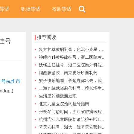
笑话
职场笑话
校园笑话
推荐阅读
挂号
复方甘草黄酮乳膏：色沉小克星，甘草黄酮、维生素E强强联合，改善色沉的同时自带抗老化。
神经内科黄鉴政挂号，浙二医院黄鉴政网上预约挂号，选择黄鉴政医生，选择一个健康无忧的未来
沈钢主任挂号，浙二医院胸外科沈钢分享,医院跑腿代挂号
烟酰胺凝胶，南京皮研所自制药
猴子快乐地喊：长颈鹿你出去，我请客帮你按摩脖子
挂号杭州市
上海九院武晓莉代挂号，擅长增生性瘢痕、瘢痕疙瘩、陈旧表浅瘢痕及瘢痕性色素问题
ndgpt)
生活里的幽默新发现
北京儿童医院预约挂号指南
张爱琴门诊时间，浙江省肿瘤医院张爱琴网上预约挂号，浙江省肿瘤医院张爱琴，浙江省肿瘤医院代挂号
杭州滨江儿童医院陪诊陪护+浙江省儿保代问诊配药
蒋天安挂号，浙大一院蒋天安预约挂号门诊时间：肝癌/肝胆胰肿瘤微创消融先锋！异地挂号一站通指南