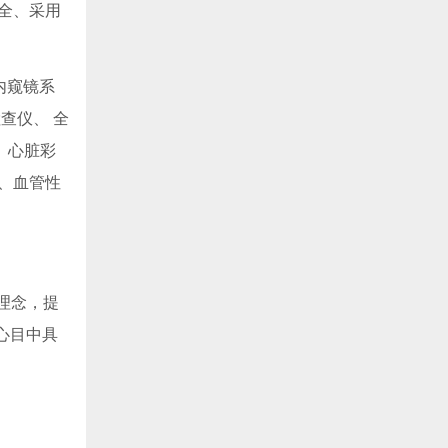
齐全、采用
内窥镜系
查仪、 全
、心脏彩
、血管性
理念，提
心目中具