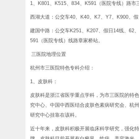
1、K801、K515、834、K591（医院专线）路
西湖大道：公交车40、K40、K7、Y7、K900、假
建国中路：公交车K251、K207、假日14线、62、K6
591（医院专线）线路章家桥站。
三医院地理位置
杭州市三医院特色专科介绍：
1、皮肤科：
皮肤科是浙江省医学重点学科，为市三医院的特
究中心、中国中西医结合皮肤色素病研究会、杭
研究中心挂靠在该科。
近十年来，皮肤科积极开展临床科学研究，强化
牌。皮肤科目前开展有白癜风、性病、美容激光