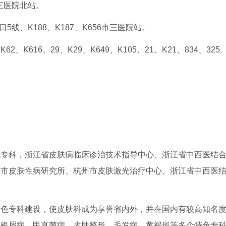
市三医院北站。
日5线、K188、K187、K656市三医院站。
2、K616、29、K29、K649、K105、21、K21、834、325、
色专科，浙江省皮肤病临床诊治技术指导中心、浙江省中西医结
州市皮肤性病研究所、杭州市皮肤激光治疗中心、浙江省中西医
特色专科建设，使皮肤科成为享誉省内外，并在国内有较高知名
、银屑病、甲真菌病、皮肤整形、毛发病、黄褐斑等多个特色专