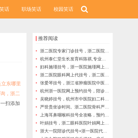
笑话
职场笑话
校园笑话
推荐阅读
浙二医院专家门诊挂号，浙二医院黄牛代挂号，浙二医院常惠玉预约挂号
杭州泰仁堂生长发育科陈祺,专业代挂陈祺专家号
妇科施瑾挂号，浙一医院施瑾网上预约挂号，选择施瑾教授，选择一个健康的未来
浙二医院眼科网上代挂号，浙二医院眼科预约代挂号，一站式挂号服务
张爱琴挂号，浙江省肿瘤医院中医科张爱琴网上预约挂号：用仁心仁术守护患者健康
吴立东哪里
杭州浙一医院网上预约挂号，陪诊服务，浙一医院代挂号
咨询，浙二
吴晓婷挂号，杭州市中医院妇二科专家吴晓婷：用专业与爱心守护女性健康
扫一扫添加
严世贵坐诊时间。浙二医院骨科严世贵，浙二医院严世贵预约代挂号
上海耳鼻咽喉科挂号全攻略，预约必看
叶娟挂号，浙二眼科医院叶娟网上预约挂号，您将重获清晰明亮的视界
浙大一院陪诊代挂号+浙一医院代买药陪诊