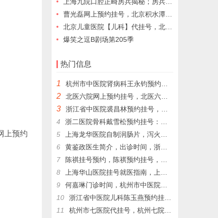
上海九院口腔正畸房兵揭秘；房兵专家的口腔治疗秘诀，值得信赖的选择
曹光磊网上预约挂号，北京积水潭医院骨科专家曹光磊分享
北京儿童医院【儿科】代挂号，北京儿童医院黄牛跑腿代挂号
爆笑之逗B剧场第205季
热门信息
1
杭州市中医院肾病科王永钧预约挂号，王永钧为为更多的患者带来健康和希望。
2
北医六院网上预约挂号，北医六院代挂号，北医六院跑腿代挂号
3
浙江省中医院裘昌林预约挂号，裘昌林挂号预约，裘昌林专家门诊挂号，解决就医难顾虑
4
浙二医院骨科戴雪松预约挂号：戴雪松关节镜技术的领航者，戴雪松；擅长疾病: 骨关节病和运动损伤
约
5
上海龙华医院自制润肠片，泻火通便，用于湿热內盛，便秘腹胀，习惯性便秘
6
黄鉴政医生简介，出诊时间，浙二医院代挂号，浙二医院黄鉴政预约挂号
7
陈祺挂号预约，陈祺预约挂号，杭州生长发育陈祺代挂号​，杭州生长发育陈祺帮人挂号
8
上海华山医院挂号就医指南，上海各大医院网上预约挂号代配药
9
何嘉琳门诊时间，杭州市中医院妇科何嘉琳网上预约挂号，杭州市中医院代挂号
10
浙江省中医院儿科陈玉燕预约挂号，陈玉燕擅长儿童自闭症
11
杭州市七医院代挂号，杭州七院儿童心理科周国岭网上预约挂号，周国岭门诊时间