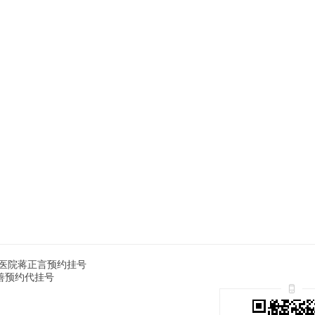
医院蒋正言预约挂号
善预约代挂号