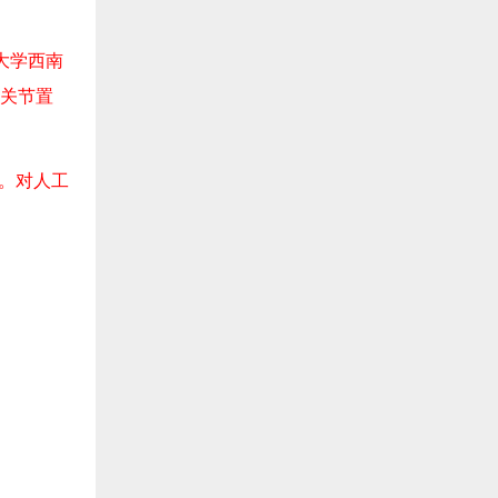
大学西南
工关节置
究。对人工