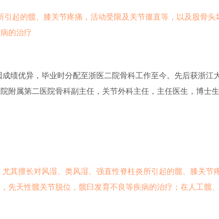
炎所引起的髋、膝关节疼痛，活动受限及关节僵直等，以及股骨头
疾病的治疗
，因成绩优异，毕业时分配至浙医二院骨科工作至今。先后获浙江
学院附属第二医院骨科副主任，关节外科主任，主任医生，博士
，尤其擅长对风湿、类风湿、强直性脊柱炎所引起的髋、膝关节
炎，先天性髋关节脱位，髋臼发育不良等疾病的治疗；在人工髋